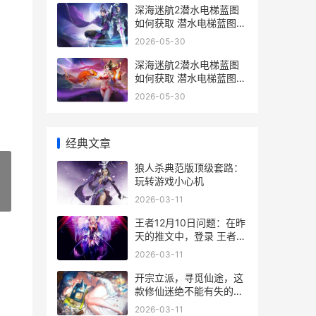
深海迷航2潜水电梯蓝图
如何获取 潜水电梯蓝图获
取策略 深海迷航2潜水电
2026-05-30
梯在哪
深海迷航2潜水电梯蓝图
如何获取 潜水电梯蓝图获
取策略 深海迷航2潜水服
2026-05-30
怎么用
经典文章
狼人杀典范版顶级套路：
玩转游戏小心机
»
2026-03-11
王者12月10日问题：在昨
天的推文中，登录 王者荣
耀10月12日更新公告
2026-03-11
开宗立派，寻觅仙途，这
款修仙迷绝不能有失的手
机游戏马上上线 开宗立派
2026-03-11