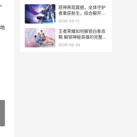
。
原神再现震撼，全体守护
者重获新生，综合解开神
奇新内容 原神震撼图片
2026-03-11
地
王者荣耀如何解锁白象攻
略 解锁神秘英雄的完整步
骤解析
2026-06-24
»