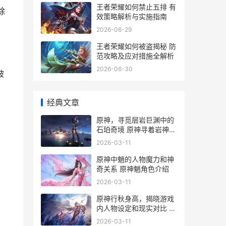
王者荣耀如何禁止五排 有
除
效策略解析与实施指南
2026-06-29
王者荣耀如何被盗揭秘 防
范攻略及应对措施全解析
2026-06-30
被
经典文章
原神，寻觅层岩巨渊中的
石珀奇境 原神寻着岩神像
找碎片
2026-03-11
原神中魈的人物魔力和神
奇关系 原神魈角色介绍
2026-03-11
原神行秋身高，揭晓游戏
内人物设定和现实对比 原
神行秋多少岁了
2026-03-11