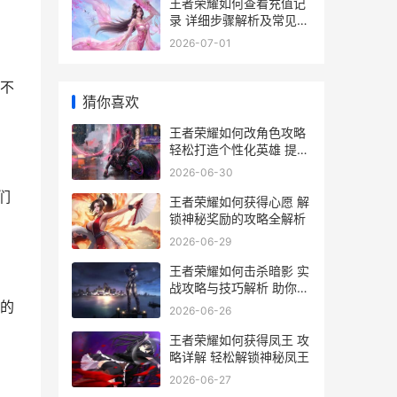
王者荣耀如何查看充值记
录 详细步骤解析及常见问
题解答
2026-07-01
不
猜你喜欢
王者荣耀如何改角色攻略
轻松打造个性化英雄 提升
游戏体验全解析
2026-06-30
们
王者荣耀如何获得心愿 解
锁神秘奖励的攻略全解析
2026-06-29
王者荣耀如何击杀暗影 实
战攻略与技巧解析 助你轻
松上分
的
2026-06-26
王者荣耀如何获得凤王 攻
略详解 轻松解锁神秘凤王
2026-06-27