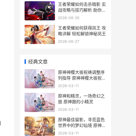
王者荣耀如何击杀暗影 实
战攻略与技巧解析 助你轻
松上分
2026-06-26
王者荣耀如何获得凤王 攻
略详解 轻松解锁神秘凤王
2026-06-27
经典文章
原神神樱大祓祝祷调整序
列指导 原神神樱大祓祝祷
任务怎么过
2026-03-11
原神和精灵，一场奇幻之
旅 原神跟的小精灵
2026-03-11
原神最佳留影，寻觅蓝色
到
世界中的梦幻仙境 原神最
新留影机任务
2026-03-11