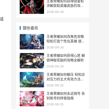
王者荣耀如何获得铠皇权
详解获取英雄皮肤的攻略
与技巧
2026-06-30
适
猜你喜欢
王者荣耀如何改角色攻略
轻松打造个性化英雄 提升
游戏体验全解析
2026-06-30
王者荣耀如何获得心愿 解
锁神秘奖励的攻略全解析
2026-06-29
王者荣耀如何解压 轻松应
对压力的五大有效方法解
析
2026-06-25
王者荣耀如何永远销号 告
别账号的终极指南
2026-06-25