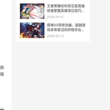
王者荣耀如何有空座英雄
快速掌握英雄排位技巧解
析
2026-06-11
原神20项修改器，超越游
戏本体尝试的终极优化指
导 原神修改器2021
2026-03-11
自
保