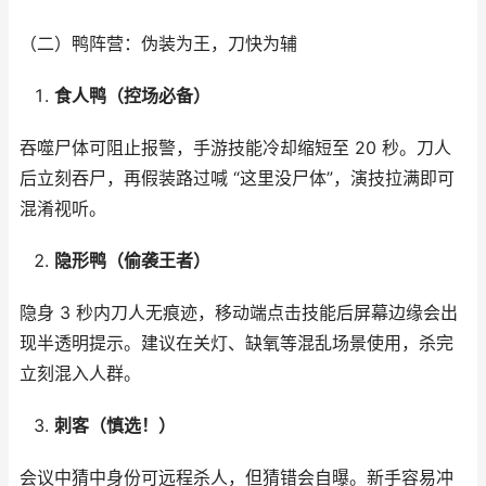
（二）鸭阵营：伪装为王，刀快为辅​
食人鸭（控场必备）
吞噬尸体可阻止报警，手游技能冷却缩短至 20 秒。刀人
后立刻吞尸，再假装路过喊 “这里没尸体”，演技拉满即可
混淆视听。​
隐形鸭（偷袭王者）
隐身 3 秒内刀人无痕迹，移动端点击技能后屏幕边缘会出
现半透明提示。建议在关灯、缺氧等混乱场景使用，杀完
立刻混入人群。​
刺客（慎选！）
会议中猜中身份可远程杀人，但猜错会自曝。新手容易冲