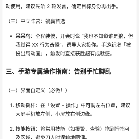
动使用，建议先听 2 轮发言，确定目标身份再出手。​
（三）中立阵营：躺赢首选​
呆呆鸟
：全程装傻，开会时说 “我也不知道谁是狼，但
我觉得 XX 行为奇怪”，诱导大家投你。手游新增「被
投出局动画」，触发时直接获胜超有成就感。​
三、手游专属操作指南：告别手忙脚乱​
（一）界面自定义（必做！）​
移动摇杆：在「设置 – 操作」中可调左右位置，建议
大屏手机放左侧，小屏放右侧边缘。​
技能按钮：将常用技能（如报警、查验）拖到拇指可
及区域，避免刀人时误触地图键。​