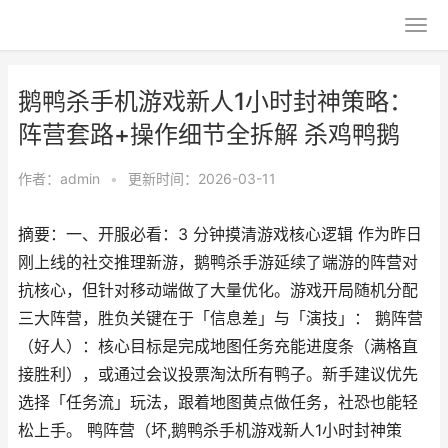
鹅鸭杀手机游戏新人1小时封神策略：
阵营套路+操作细节全拆解 杀鸡鸭鹅
作者：
admin
•
更新时间：2026-03-11
摘要：一、开服必看：3 分钟摸清游戏核心逻辑​ 作为昨日
刚上线的社交推理新游，鹅鸭杀手游延续了端游的阵营对
抗核心，但针对移动端做了大量优化。游戏开局随机分配
三大阵营，胜负关键在于「信息差」与「演技」：​ 鹅阵营
（好人）：核心目标是完成地图任务充能进度条（满格直
接胜利），或通过会议投票淘汰所有鸭子。新手建议优先
选择「任务流」玩法，跟着地图黄点做任务，社恐也能轻
松上手。​ 鸭阵营（坏,鹅鸭杀手机游戏新人1小时封神策