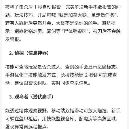
被鸭子击杀后 1 秒自动报警，完美解决新手不敢报警的问
题。玩法技巧：开局可喊 “我是加拿大鹅，单走做任务”，
若有人靠近后突然开会，大概率是杀你的凶手。避坑提
示：别靠近锅炉房、雾洞等 “尸体销毁区”，被刀后不会触
发警报。​
侦探（信息神器）
技能可查验玩家是否杀过人，查到凶手会显示恶魔标志。
手游优化了技能触发方式，长按技能键 2 秒即可完成查
验，建议跟警长组队，实时同步查杀信息。​
观鸟者（潜伏高手）
能透过墙体观察视野，移动端双指滑动可放大瞄准。新手
可躲在盔甲柜后，用技能监视仓库、配电房等高危区域，
发现异常再远程报点。​