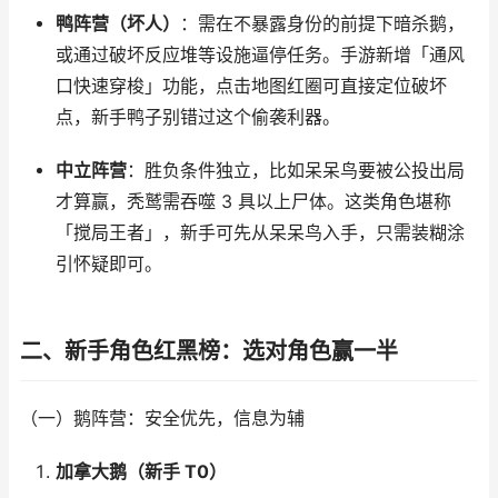
鸭阵营（坏人）
：需在不暴露身份的前提下暗杀鹅，
或通过破坏反应堆等设施逼停任务。手游新增「通风
口快速穿梭」功能，点击地图红圈可直接定位破坏
点，新手鸭子别错过这个偷袭利器。​
中立阵营
：胜负条件独立，比如呆呆鸟要被公投出局
才算赢，秃鹫需吞噬 3 具以上尸体。这类角色堪称
「搅局王者」，新手可先从呆呆鸟入手，只需装糊涂
引怀疑即可。​
二、新手角色红黑榜：选对角色赢一半​
（一）鹅阵营：安全优先，信息为辅​
加拿大鹅（新手 T0）