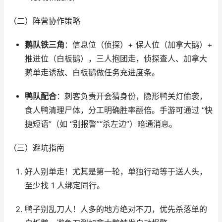
（二）阵营协作策略​
鹅队铁三角
：信息位（侦探）+ 保人位（加拿大鹅）+
推进位（白板鹅），三人抱团走，侦探查人、加拿大
鹅单走诱敌、白板鹅做任务充进度条。​
鸭队配合
：刺客负责开会猜身份，隐形鸭关灯偷袭，
食人鸭清理尸体，分工明确胜率翻倍。手游可通过 “快
捷短语”（如 “别报警”“杀左边”）暗通消息。​
（三）避坑指南​
好人别单走！尤其是第一轮，单独行动等于送人头，
至少找 1 人绑定同行。​
鸭子别乱刀人！人多的地方绝对不刀，优先杀落单的