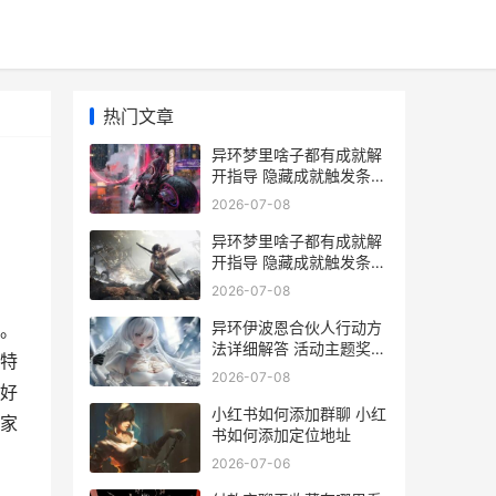
热门文章
异环梦里啥子都有成就解
开指导 隐藏成就触发条件
和位置 《异梦》
2026-07-08
异环梦里啥子都有成就解
开指导 隐藏成就触发条件
和位置 异梦为什么不能听
2026-07-08
异环伊波恩合伙人行动方
。
法详细解答 活动主题奖励
特
获取全流程说明 伊波恩之
2026-07-08
书有卖吗
好
小红书如何添加群聊 小红
家
书如何添加定位地址
2026-07-06