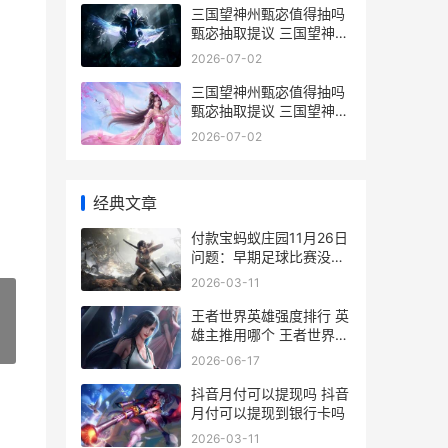
三国望神州甄宓值得抽吗
甄宓抽取提议 三国望神州
甄宓下一个武将
2026-07-02
三国望神州甄宓值得抽吗
甄宓抽取提议 三国望神州
甄宓10抽出
2026-07-02
经典文章
付款宝蚂蚁庄园11月26日
问题：早期足球比赛没有
点球大战的规则,两队平局
2026-03-11
时曾经 支付宝蚂蚁庄园答
案大全一览
王者世界英雄强度排行 英
雄主推用哪个 王者世界英
»
雄强度排行
2026-06-17
抖音月付可以提现吗 抖音
月付可以提现到银行卡吗
2026-03-11