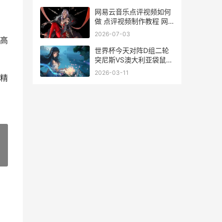
网易云音乐点评视频如何
做 点评视频制作教程 网
易云音乐评价
2026-07-03
高
世界杯今天对阵D组二轮
突尼斯VS澳大利亚袋鼠军
团背水一战 世界杯今天比
2026-03-11
精
赛结果
»