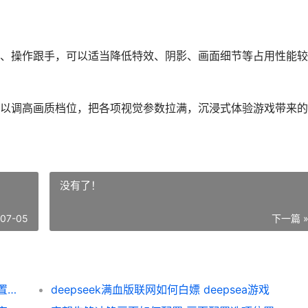
、操作跟手，可以适当降低特效、阴影、画面细节等占用性能较
以调高画质档位，把各项视觉参数拉满，沉浸式体验游戏带来的
没有了！
-07-05
下一篇 
守望先锋冲锋画面如何配置 画面配置选项位置概括 《守望先锋》简笔画
deepseek满血版联网如何白嫖 deepsea游戏