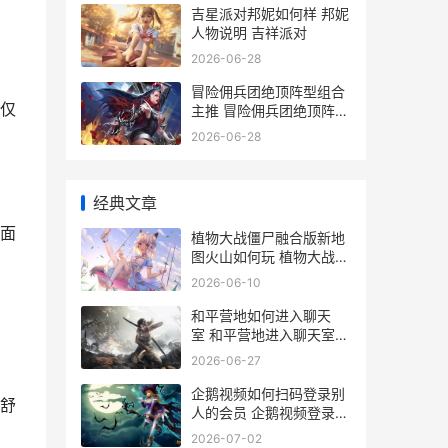
吉星派对邦妮如何样 邦妮
人物说明 吉祥派对
2026-06-28
冒险佣兵团绝顶阵型组合
仅
主推 冒险佣兵团绝顶阵型
组合策略 冒险团佣兵会过
2026-06-28
期吗
经典文章
面
植物大战僵尸融合版新地
图火山如何玩 植物大战僵
尸融合二创版下载
2026-06-10
和平营地如何进入聊天
室 和平营地进入聊天室流
程 和平营地怎么参加活动
2026-06-27
企鹅视频如何扫码登录别
舒
人的会员 企鹅视频登录别
人账号方式 企鹅上传视频
2026-07-02