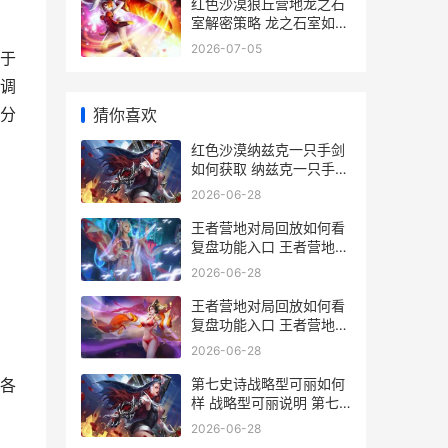
红色沙漠狼丘营地龙之石
室解密策略 龙之石室如何
解密 黑色沙漠红狼部落据
2026-07-05
于
点在哪
调
分
猜你喜欢
红色沙漠纳兹克一只手剑
如何获取 纳兹克一只手剑
获取地点和流程 红色沙漠
2026-06-28
什么时候出
王者营地对局回放如何看
复盘功能入口 王者营地的
对局回顾怎么没了
2026-06-28
王者营地对局回放如何看
复盘功能入口 王者营地对
局回放在哪看
2026-06-28
第七史诗战略型可丽如何
各
样 战略型可丽说明 第七
史诗战斗机制
2026-06-28