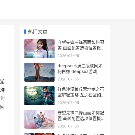
热门文章
守望先锋冲锋画面如何配
置 画面配置选项位置概括
《守望先锋》简笔画
2026-07-05
deepseek满血版联网如
何白嫖 deepsea游戏
2026-07-05
游
红色沙漠狼丘营地龙之石
准
室解密策略 龙之石室如何
为
解密 红色沙漠狼丘营地卢
2026-07-05
克在哪里
何
守望先锋冲锋画面如何配
置 画面配置选项位置概括
守望先锋冲锋枪
2026-07-05