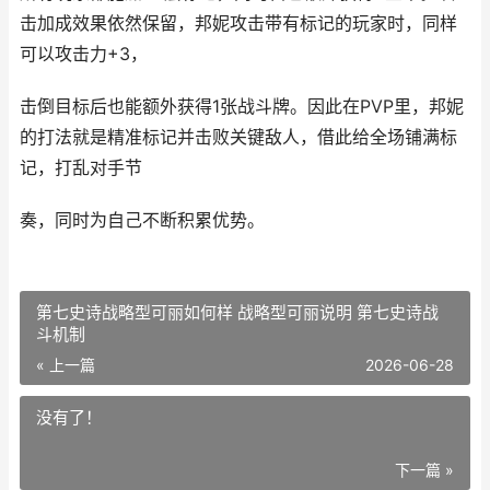
击加成效果依然保留，邦妮攻击带有标记的玩家时，同样
可以攻击力+3，
击倒目标后也能额外获得1张战斗牌。因此在PVP里，邦妮
的打法就是精准标记并击败关键敌人，借此给全场铺满标
记，打乱对手节
奏，同时为自己不断积累优势。
第七史诗战略型可丽如何样 战略型可丽说明 第七史诗战
斗机制
« 上一篇
2026-06-28
没有了！
下一篇 »