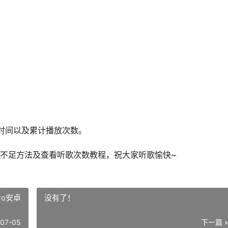
时间以及累计播放次数。
不足方法及查看听歌次数教程，祝大家听歌愉快~
ro安卓
没有了！
-07-05
下一篇 