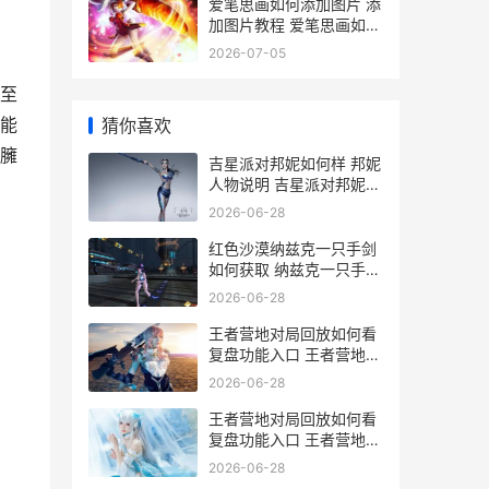
爱笔思画如何添加图片 添
加图片教程 爱笔思画如何
添加图片
2026-07-05
至
能
猜你喜欢
臃
吉星派对邦妮如何样 邦妮
人物说明 吉星派对邦妮如
何变身
2026-06-28
红色沙漠纳兹克一只手剑
如何获取 纳兹克一只手剑
获取地点和流程 红色沙漠
2026-06-28
什么时候出
王者营地对局回放如何看
复盘功能入口 王者营地的
对局回顾怎么没了
2026-06-28
王者营地对局回放如何看
复盘功能入口 王者营地对
局回放在哪看
2026-06-28