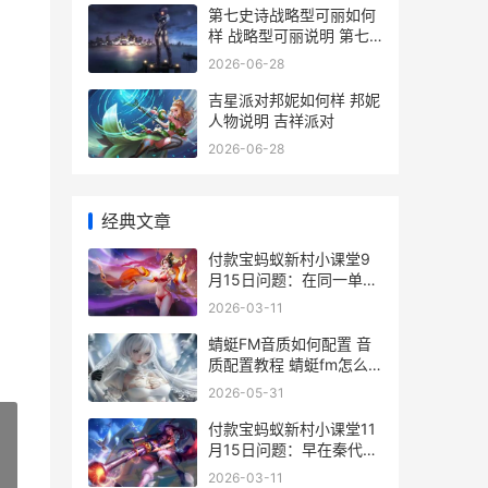
第七史诗战略型可丽如何
样 战略型可丽说明 第七
史诗战斗机制
2026-06-28
吉星派对邦妮如何样 邦妮
人物说明 吉祥派对
2026-06-28
经典文章
​付款宝蚂蚁新村小课堂9
月15日问题：在同一单位
工作满多少年，可以签订
2026-03-11
无固定期限劳动合同
蜻蜓FM音质如何配置 音
质配置教程 蜻蜓fm怎么
调频到90
2026-05-31
付款宝蚂蚁新村小课堂11
月15日问题：早在秦代，
快递业就有准入门槛，以
»
2026-03-11