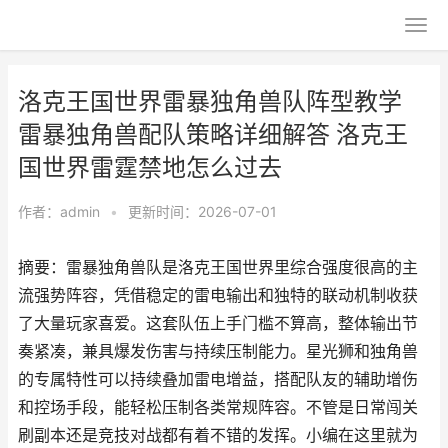
洛克王国世界雷暴独角兽队阵型教学
雷暴独角兽配队策略详细解答 洛克王
国世界雷霆禁地怎么过去
作者：
admin
•
更新时间：2026-07-01
摘要：雷暴独角兽队是洛克王国世界里综合强度很高的主
流强势阵容，凭借稳定的雷电输出和独特的联动机制收获
了大量玩家喜爱。这套队伍上手门槛不算高，整体输出节
奏紧凑，兼具爆发伤害与持续压制能力。星光狮和独角兽
的专属特性可以持续叠加雷电增益，搭配队友的辅助增伤
和控场手段，能轻松压制各类常规阵容。不管是日常闯关
刷副本还是竞技对战都有着不错的发挥。小编在这里就为