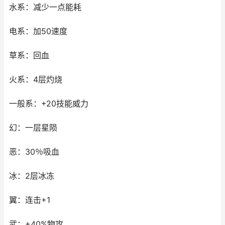
水系：减少一点能耗
电系：加50速度
草系：回血
火系：4层灼烧
一般系：+20技能威力
幻：一层星陨
恶：30％吸血
冰：2层冰冻
翼：连击+1
武：+40%物攻