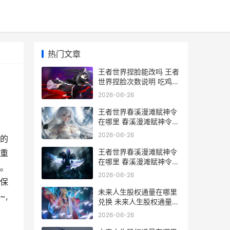
热门文章
王者世界捏脸能改吗 王者
世界捏脸次数说明 吃鸡捏
脸王者
2026-06-26
王者世界春溪漫滩赋神令
在哪里 春溪漫滩赋神令位
置收集策略 王者世界春溪
2026-06-26
的
漫滩 宝藏位置
王者世界春溪漫滩赋神令
重
在哪里 春溪漫滩赋神令位
。
置收集策略 王者世界春溪
2026-06-26
漫滩说剑
保
未来人生股权通量在哪里
,
兑换 未来人生股权通量怎
么轻松赚
2026-06-26