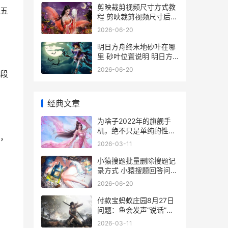
剪映裁剪视频尺寸方式教
五
程 剪映裁剪视频尺寸后有
黑边
2026-06-20
明日方舟终末地砂叶在哪
里 砂叶位置说明 明日方
舟终末地下载入口
2026-06-20
段
经典文章
为啥子2022年的旗舰手
机，绝不只是单纯的性能
，
强大 为什么2022年这么
2026-03-11
可怕
小猿搜题批量删除搜题记
录方式 小猿搜题回答问题
怎么删除
2026-06-20
付款宝蚂蚁庄园8月27日
问题：鱼会发声“说话”吗
蚂蚁付款是什么
2026-03-11