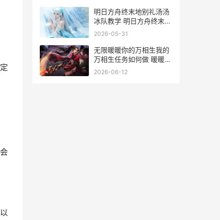
明日方舟终末地别礼汤汤
冰队教学 明日方舟终末地
官网
2026-05-31
无限暖暖你的万相生我的
万相生任务如何做 暖暖无
定
限金币钻石版
2026-06-12
会
以