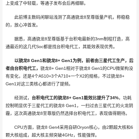
上变成了中轻载，等通子发布会后再细聊。
此前博主数码闲聊站浅测了高通骁龙8至尊版量产机，称稳稳
的，放心冲首发。
据悉，高通骁龙8至尊版基于台积电最新的3nm制程打造，高
通最近的这几代Soc都是找台积电代工，其能效表现优秀。
以骁龙8 Gen1和骁龙8+ Gen1为例，前者由三星代工生产，后
者由台积电代工，
骁龙8+ Gen1相对于骁龙8 Gen1的CPU微架构没
有变化，还是4个A510+3个A710+一个X2的规格，不过骁龙8+
Gen1对这三类核心都进行了提频。
经测试，
台积电代工的骁龙8+ Gen1能效比提升了34%
，功耗
控制明显优于三星代工的骁龙8 Gen1，一扫过去三星代工的火龙阴
霾，这次高通骁龙8至尊版仍然选择台积电代工，表现值得期待。
CPU方面，骁龙8 Gen4采用自研Oryon核心，由2颗超大核和6
颗大核组成，超大核主频突破4GHz，性能强悍。