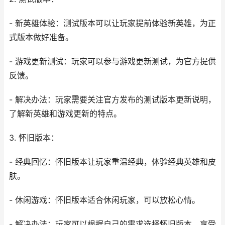
- 新英雄体验：测试版本可以让玩家提前体验新英雄，为正
式版本做好准备。
- 游戏更新测试：玩家可以参与游戏更新测试，为官方提供
反馈。
- 解决办法：玩家需要关注官方发布的测试版本更新说明，
了解新英雄和游戏更新的特点。
3. 怀旧版本：
- 经典回忆：怀旧版本让玩家重温经典，体验经典英雄和皮
肤。
- 休闲游戏：怀旧版本适合休闲玩家，可以放松心情。
- 解决办法：玩家可以根据自己的需求选择怀旧版本，享受