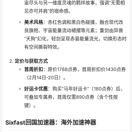
宙尽头与另一维度灵魂的羁绊故事，强调“无需相
见亦可并肩”的宿命感。
美术风格
：赤红色调和黑白色碰撞，融合现代改
良旗袍、宇宙能量流动裙摆等元素；重剑由异兽
“天狗”幻化，轻剑呈现赤昙能量流光，切换形态时
有空间撕裂特效。
定价与获取方式
首周折扣
：原价1788点券，首周折扣价1430点券
（2月14日-20日）。
好运卡优惠
：购买“马年好运卡”（180点券）后，
可叠加专属券，首周仅需890点券（含个性按
键）。
Sixfast回国加速器：海外加速神器