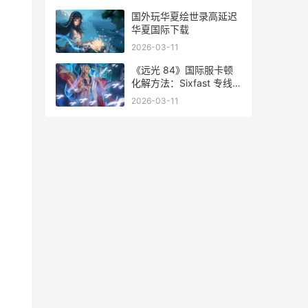
国外玩华夏绘世录高延迟
华夏国际下载
2026-03-11
《远光 84》国际服卡顿
化解方法：Sixfast 专线
加速助你畅享 8 月 7 日公
2026-03-11
开测试盛宴 远光技术