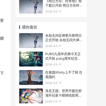
际服
《明日方舟：终末地》预
下载已开始 明日方舟终末
地英文
2026-03-11
安
猜你喜欢
永劫无间征神季天绝明日
顺
正式开始 永劫无间大神活
动
2026-03-11
PUBG九周年庆典今天正
式开始 pubg周年纪念皮
肤什么时候结束
2026-03-11
在美国Xfinity上不了网 在
预下
美国的
2026-03-11
洛克王国：世界开服在即
海外玩家卡顿掉线就用
Sixfast化解 洛克王国世
2026-03-11
界什么时候立项的