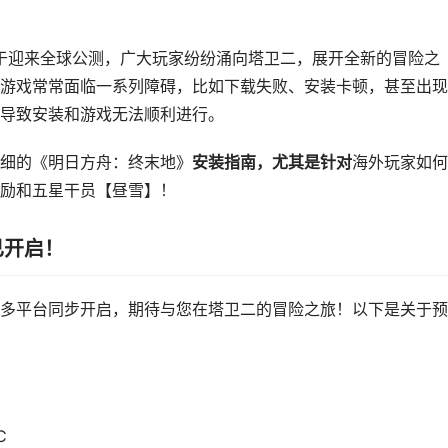
终于迎来全球公测，广大玩家纷纷涌向塔卫二，展开全新的冒险之
游戏常常面临一系列障碍，比如下载失败、安装卡顿，甚至出现
导致安装和游戏无法顺利进行。
细的《明日方舟：终末地》
安装指南，尤其是针对
海外玩家如何
励和五星干员【昼雪】！
已开启！
TC+8）多平台同步开启，期待与您在塔卫二的冒险之旅！以下是关于
C