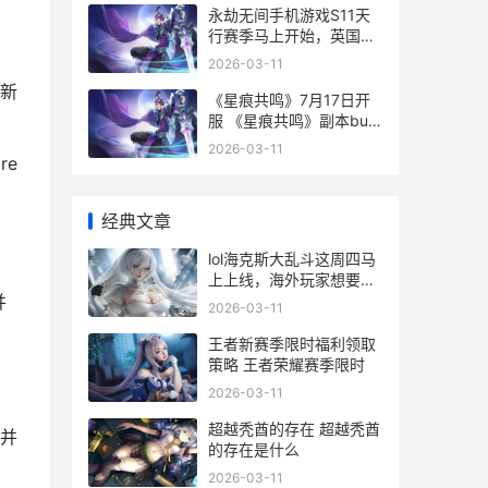
永劫无间手机游戏S11天
行赛季马上开始，英国玩
无畏契约国服被限制登录
2026-03-11
永劫无间端游手游
新
《星痕共鸣》7月17日开
服 《星痕共鸣》副本bug
频出
2026-03-11
re
经典文章
lol海克斯大乱斗这周四马
上上线，海外玩家想要回
坑的发现有延迟卡顿该如
并
2026-03-11
何办 lol海克斯大乱斗什么
时候更新
王者新赛季限时福利领取
策略 王者荣耀赛季限时
2026-03-11
超越秃酋的存在 超越秃酋
并
的存在是什么
2026-03-11