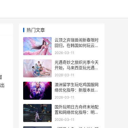
热门文章
云顶之弈瑞兽闹新春限时
回归，在韩国如何玩云顶
之弈国服 云顶之弈瑞兽闹
2026-03-11
新春阵容推荐
光遇奇妙之旅织光季今天
开始，马来西亚玩光遇国
服卡顿太严重如何办 光遇
2026-03-11
冒
2021奇妙之旅
澳洲留学生玩吃鸡国服网
出
络优化指导：新版本丝路
贺新春方法策略一文掌握
2026-03-11
澳洲留学生的真实生活
国外玩明日方舟终末地配
置和网络优化指导：明日
方舟终末地上线倒计时2
2026-03-11
天 明日方舟玩日服还是国