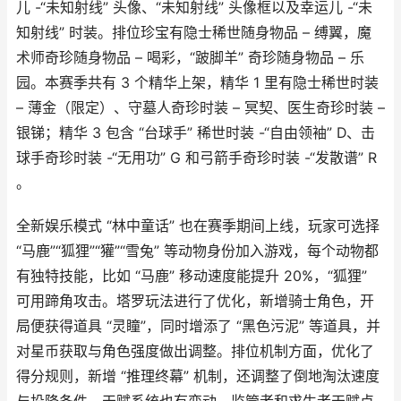
儿 -“未知射线” 头像、“未知射线” 头像框以及幸运儿 -“未
知射线” 时装。排位珍宝有隐士稀世随身物品 – 缚翼，魔
术师奇珍随身物品 – 喝彩，“跛脚羊” 奇珍随身物品 – 乐
园。本赛季共有 3 个精华上架，精华 1 里有隐士稀世时装
– 薄金（限定）、守墓人奇珍时装 – 冥契、医生奇珍时装 –
银锑；精华 3 包含 “台球手” 稀世时装 -“自由领袖” D、击
球手奇珍时装 -“无用功” G 和弓箭手奇珍时装 -“发散谱” R
。​
全新娱乐模式 “林中童话” 也在赛季期间上线，玩家可选择
“马鹿”“狐狸”“獾”“雪兔” 等动物身份加入游戏，每个动物都
有独特技能，比如 “马鹿” 移动速度能提升 20%，“狐狸”
可用蹄角攻击。塔罗玩法进行了优化，新增骑士角色，开
局便获得道具 “灵瞳”，同时增添了 “黑色污泥” 等道具，并
对星币获取与角色强度做出调整。排位机制方面，优化了
得分规则，新增 “推理终幕” 机制，还调整了倒地淘汰速度