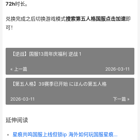
72h
时长。
兑换完成之后切换游戏模式
搜索第五人格国服点击加速
即
可！
【逆战】国服13周年庆福利 逆战 1
« 上一篇
2026-03-11
【第五人格】39赛季已开始 にほんの第五人格
2026-03-11
下一篇 »
延伸阅读
星痕共鸣国服上线但锁ip 海外如何玩国服星痕共鸣 星痕共鸣国服进不去服务器化解 星痕共鸣国服上架时间