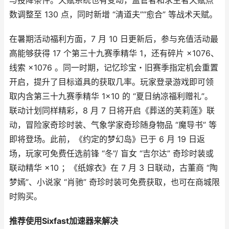
与投降条件。天赋系统也有变动，监管者和求生者天赋点
数调整至 130 点，同时新增 “清道夫”“愈合” 等战术天赋。​
在暑期活动福利方面，7 月 10 日更新后，参与充值活动最
高能够获得 17 个第三十九赛季精华 1，还有碎片 ×1076、
线索 ×1076 。同一时期，记忆珍宝・旧赛季指定机会重置
开启，提升了目标道具的获取几率。玩家登录游戏即可领
取内含第三十九赛季精华 1×10 的 “夏日纳凉福利赠礼”。
联动计划同样精彩，8 月 7 日将开启《葬送的芙莉莲》联
动，冒险家奇珍时装、气象学家奇珍随身物品 “魔导书” 等
即将登场。此前，《约定的梦幻岛》已于 6 月 19 日返
场，玩家可免费任选前锋 “冬”/ 盲女 “吉尔达” 奇珍时装或
联动精华 ×10 ；《纸嫁衣》在 7 月 3 日联动，古董商 “陶
梦嫣”、小说家 “肖驰” 奇珍时装可免费获取，也可在商城限
时购买。
推荐使用Sixfast加速器来解决