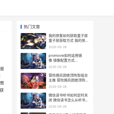
热门文章
我的侠客如何获取童子尿
童子尿获取方式 我的侠客
如何获得剑法
2026-06-28
promovie如何运用镜
像 镜像配置方式
promovie使用技巧
2026-06-28
是
冒险佣兵团绝顶阵型组合
获
主推 冒险佣兵团绝顶阵型
憋
组合策略 冒险团 佣兵
2026-06-28
获
微信读书听书如何定时关
闭 微信读书怎么从听书切
换到读
2026-06-28