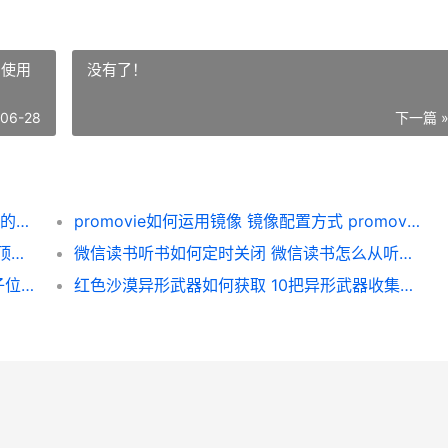
e使用
没有了！
-06-28
下一篇 
我的侠客如何获取童子尿 童子尿获取方式 我的侠客如何获得剑法
promovie如何运用镜像 镜像配置方式 promovie使用技巧
冒险佣兵团绝顶阵型组合主推 冒险佣兵团绝顶阵型组合策略 冒险团 佣兵
微信读书听书如何定时关闭 微信读书怎么从听书切换到读
深海迷航2西大妈黑匣子在哪里 西大妈黑匣子位置策略 深海迷航2西大妈黑匣子位置攻略
红色沙漠异形武器如何获取 10把异形武器收集策略 红色沙漠异形武器