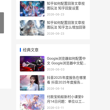
知乎如何配置回答文章视
图玩法 知乎回复设置
2026-06-23
知乎如何配置回答文章视
图玩法 知乎怎么增加回答
»
2026-06-23
经典文章
Google浏览器如何配置中
文 Google浏览器中文配
置方式 Google浏览器如
2026-06-03
何清理缓存
抖音2025年度报告在哪里
看 抖音2025年度报告查
看流程 抖音2025年度报
2026-06-14
告怎么看
​付款宝蚂蚁新村小课堂9
月14日问题：单位以工作
太忙为由，不批年假员工
2026-03-11