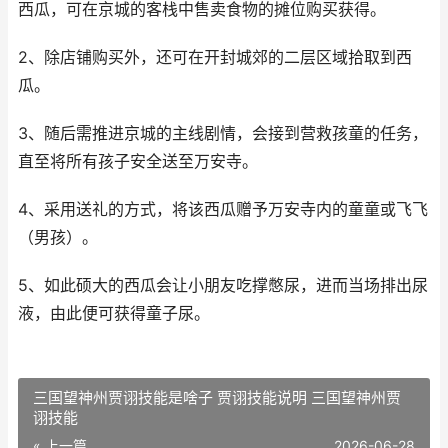
西瓜，可在京城的客栈中售卖食物的摊位购买获得。
2、除店铺购买外，还可在开封城郊的二层区域拾取到西
瓜。
3、随后需推进京城的主线剧情，会接到营救孩童的任务，
直至将所有孩子安全送至万安寺。
4、采用送礼的方式，将该西瓜赠予万安寺内的童童或飞飞
（男孩）。
5、如此硕大的西瓜会让小朋友吃撑憋尿，进而当场排出尿
液，由此便可获得童子尿。
三国望神州贾诩技能是啥子 贾诩技能说明 三国望神州贾
诩技能
« 上一篇
2026-06-28