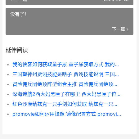
没有了！
下一篇 »
延伸阅读
我的侠客如何获取童子尿 童子尿获取方式 我的侠客产出
三国望神州贾诩技能是啥子 贾诩技能说明 三国望神州贾诩技能
冒险佣兵团绝顶阵型组合主推 冒险佣兵团绝顶阵型组合策略 冒险团佣兵升级有什么用
深海迷航2西大妈黑匣子在哪里 西大妈黑匣子位置策略 深海迷航2西大妈密码
红色沙漠纳兹克一只手剑如何获取 纳兹克一只手剑获取地点和流程 红色 沙漠
promovie如何运用镜像 镜像配置方式 promovie软件使用