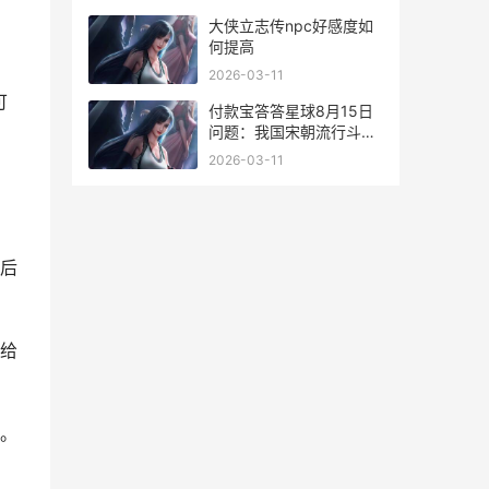
月13日问题答案
大侠立志传npc好感度如
何提高
2026-03-11
可
付款宝答答星球8月15日
问题：我国宋朝流行斗茶
猜一猜茶汤啥子颜色为优
2026-03-11
胜者 支付宝答答星球是干
什么用的
后
给
。