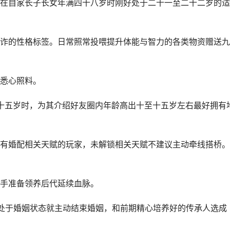
在自家长子长女年满四十八岁时刚好处于二十一至二十二岁的适
诈的性格标签。日常照常投喂提升体能与智力的各类物资赠送九
悉心照料。
十五岁时，为其介绍好友圈内年龄高出十至十五岁左右最好拥有
有婚配相关天赋的玩家，未解锁相关天赋不建议主动牵线搭桥。
手准备领养后代延续血脉。
处于婚姻状态就主动结束婚姻，和前期精心培养好的传承人选成