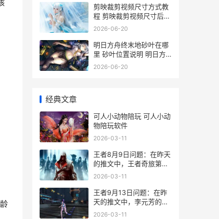
该
剪映裁剪视频尺寸方式教
程 剪映裁剪视频尺寸后有
黑边
2026-06-20
明日方舟终末地砂叶在哪
里 砂叶位置说明 明日方
舟终末地下载入口
2026-06-20
经典文章
可人小动物陪玩 可人小动
物陪玩软件
2026-03-11
王者8月9日问题：在昨天
的推文中，王者奇旅第三
站叫啥子名字呢 王者8月
2026-03-11
9日问题答案
王者9月13日问题：在昨
天的推文中，李元芳的新
龄
皮肤叫啥子名字呢 王者9
2026-03-11