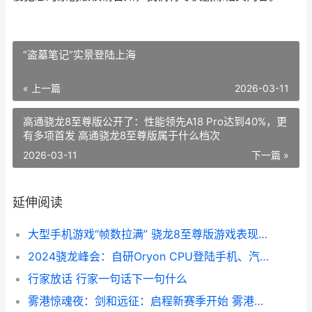
“盗墓笔记”实景登陆上海
« 上一篇
2026-03-11
高通骁龙8至尊版公开了：性能领先A18 Pro达到40%，更
有多项首发 高通骁龙8至尊版属于什么档次
2026-03-11
下一篇 »
延伸阅读
大型手机游戏“帧数拉满” 骁龙8至尊版游戏表现强悍
2024骁龙峰会：自研Oryon CPU登陆手机、汽车丨骁龙8至尊版、骁龙至尊版汽车平台 骁龙技术峰会2020直播
行家放话 行家一句话下一句什么
雾港惊魂夜：剑和远征：启程新赛季开始 雾港水手解析