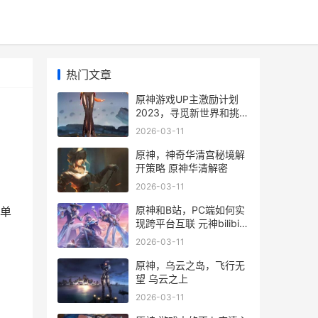
热门文章
原神游戏UP主激励计划
2023，寻觅新世界和挑战
自我 原神up主激励计划
2026-03-11
2.0
原神，神奇华清宫秘境解
开策略 原神华清解密
2026-03-11
原神和B站，PC端如何实
单
现跨平台互联 元神bilibili
，
和pc
2026-03-11
原神，乌云之岛，飞行无
望 乌云之上
2026-03-11