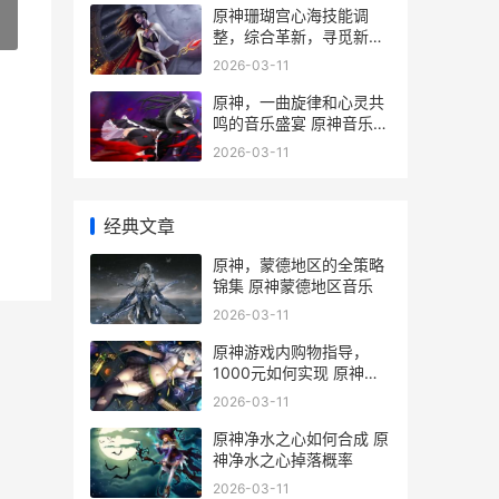
原神珊瑚宫心海技能调
»
整，综合革新，寻觅新境
界 原神珊瑚宫心海生日
2026-03-11
原神，一曲旋律和心灵共
鸣的音乐盛宴 原神音乐曲
谱
2026-03-11
经典文章
原神，蒙德地区的全策略
锦集 原神蒙德地区音乐
2026-03-11
原神游戏内购物指导，
1000元如何实现 原神购
买东西
2026-03-11
原神净水之心如何合成 原
神净水之心掉落概率
2026-03-11