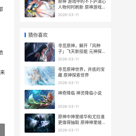
原神 游戏中的不卜庐清心
人物何时刷新 原神游戏中
都
的辈分
2026-03-11
猜你喜欢
寻觅原神，解开「风种
子」飞天新技能 元神探索
他
并解开
2026-03-11
寻觅原神世界，井底的宝
键来
藏 原神探索世界
2026-03-11
神奇降临 神灵降临小说
2026-03-11
原神中神里绫华和尤拉谁
更值得抽取 原神神里绫华
武器推荐
2026-03-11