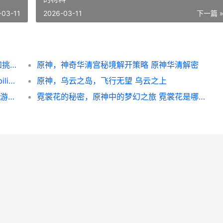
-03-11
2026-03-11
下一篇 
原神游戏UP主激励计划2023，寻觅新世界和挑战自我 原神up主激励计划2.0
原神，神奇华清宫秘境解开策略 原神华清解密
原神和B站，PC端如何实现跨平台互联 元神bilibili和pc
原神，乌云之岛，飞行无望 乌云之上
原神 游戏中的不卜庐清心人物何时刷新 原神游戏中的辈分
霓裳花的秘密，原神中的梦幻之旅 霓裳花是哪些角色的材料