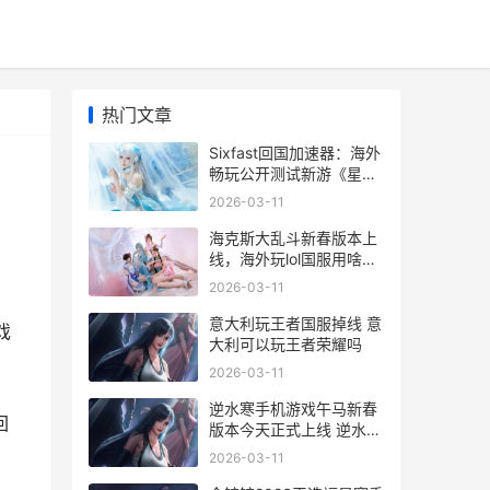
热门文章
Sixfast回国加速器：海外
畅玩公开测试新游《星引
擎》，解开派对竞技趣味​
2026-03-11
回国加速app
海克斯大乱斗新春版本上
线，海外玩lol国服用啥子
加速器 海克斯大乱斗新版
2026-03-11
本
意大利玩王者国服掉线 意
戏
大利可以玩王者荣耀吗
。
2026-03-11
逆水寒手机游戏午马新春
回
版本今天正式上线 逆水寒
手游下载安装
2026-03-11