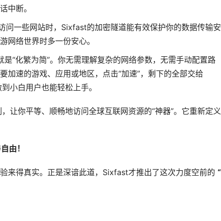
话中断。
或访问一些网站时，Sixfast的加密隧道能有效保护你的数据传输安
游网络世界时多一份安心。
哲学就是“化繁为简”。你无需理解复杂的网络参数，无需手动配置路
要加速的游戏、应用或地区，点击“加速”，剩下的全部交给
正做到小白用户也能轻松上手。
限制，让你平等、顺畅地访问全球互联网资源的“神器”。它重新定
与自由！
来得真实。正是深谙此道，Sixfast才推出了这次力度空前的