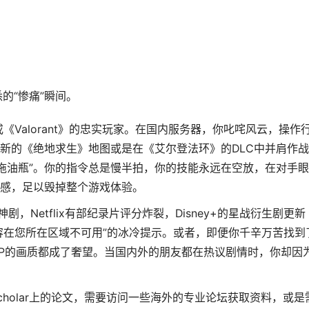
悉的“惨痛”瞬间。
Valorant》的忠实玩家。在国内服务器，你叱咤风云，操作
新的《绝地求生》地图或是在《艾尔登法环》的DLC中并肩作战
“拖油瓶”。你的指令总是慢半拍，你的技能永远在空放，在对手眼
感，足以毁掉整个游戏体验。
神剧，Netflix有部纪录片评分炸裂，Disney+的星战衍生剧更新
内容在您所在区域不可用”的冰冷提示。或者，即便你千辛万苦找到
0P的画质都成了奢望。当国内外的朋友都在热议剧情时，你却因
 Scholar上的论文，需要访问一些海外的专业论坛获取资料，或是