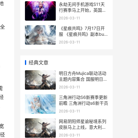
地
永劫无间手机游戏S11天
行赛季马上开始，英国玩
无畏契约国服被限制登录
2026-03-11
永劫无间端游手游
全
《星痕共鸣》7月17日开
服 《星痕共鸣》副本bug
频出
2026-03-11
经典文章
集
明日方舟Mujica联动活动
主题内容集合 国服明日方
舟延迟高如何化解 明日方
2026-03-11
需
舟新联动
经
三角洲行动S6新赛季更新
前瞻 三角洲行动s6新干员
从
2026-03-11
网易阴阳师星谕秘境系列
宽
皮肤马上上线，意大利留
学生玩阴阳师国服登录不
径
2026-03-11