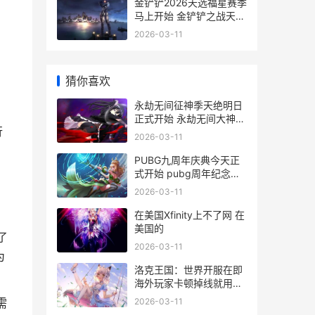
金铲铲2026天选福星赛季
马上开始 金铲铲之战天选
怎么出
2026-03-11
猜你喜欢
永劫无间征神季天绝明日
正式开始 永劫无间大神活
行
动
2026-03-11
PUBG九周年庆典今天正
式开始 pubg周年纪念皮
肤什么时候结束
2026-03-11
在美国Xfinity上不了网 在
美国的
了
2026-03-11
为
洛克王国：世界开服在即
海外玩家卡顿掉线就用
Sixfast化解 洛克王国世
2026-03-11
需
界什么时候立项的