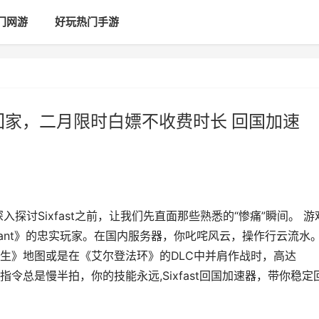
门网游
好玩热门手游
稳定回家，二月限时白嫖不收费时长 回国加速
探讨Sixfast之前，让我们先直面那些熟悉的“惨痛”瞬间。 游
rant》的忠实玩家。在国内服务器，你叱咤风云，操作行云流水
生》地图或是在《艾尔登法环》的DLC中并肩作战时，高达
指令总是慢半拍，你的技能永远,Sixfast回国加速器，带你稳定