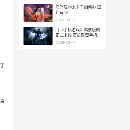
了 阴阳师图鉴星之妖
海外玩lol太卡了如何办 国
外玩lol
2026-03-11
《lol手机游戏》鸿蒙版的
正式上线 英雄联盟手机版
游戏叫什么名字
2026-03-11
义了
“白