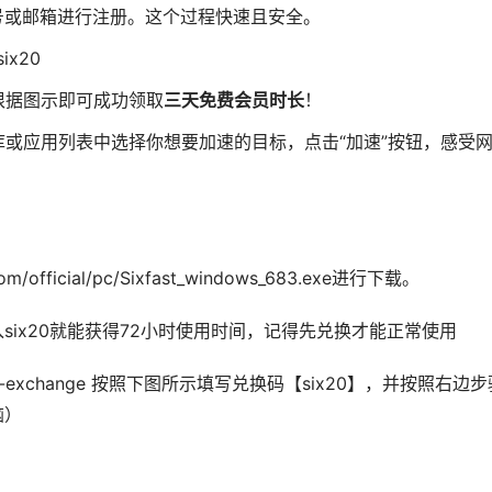
号或邮箱进行注册。这个过程快速且安全。
x20
根据图示即可成功领取
三天免费会员时长
！
或应用列表中选择你想要加速的目标，点击“加速”按钮，感受
om/official/pc/Sixfast_windows_683.exe进行下载。
入six20就能获得72小时使用时间，记得先兑换才能正常使用
om/tg-exchange 按照下图所示填写兑换码【six20】，并按照右边
脑）